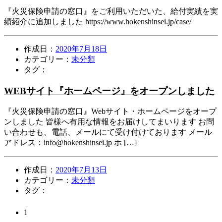
『火災保険申請の窓口』をご利用いただいた、給付実績を実
績紹介に追加しました https://www.hokenshinsei.jp/case/
作成日：
2020年7月18日
カテゴリー：
未分類
タグ：
投
WEBサイト『ホームページ』をオープンしました
稿
者
：
『火災保険申請の窓口』Webサイト・ホームページをオープ
火
ンしました 皆様へ有用な情報をお届けしてまいります お問
災
い合わせも、電話、メールにて受け付けております メール
保
アドレス：info@hokenshinsei.jp ホ […]
険
申
作成日：
2020年7月13日
請
カテゴリー：
未分類
の
タグ：
窓
投
口
稿
1
投
者