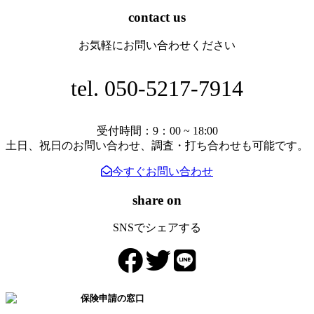
稿
：
contact us
火
ナ
災
お気軽にお問い合わせください
ビ
保
険
ゲ
tel. 050-5217-7914
申
ー
請
の
シ
受付時間：9：00 ~ 18:00
窓
ョ
土日、祝日のお問い合わせ、調査・打ち合わせも可能です。
口
ン
今すぐお問い合わせ
share on
SNSでシェアする